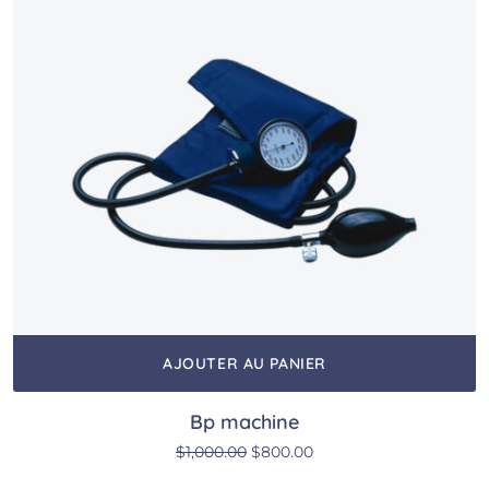
AJOUTER AU PANIER
Bp machine
Le prix initial était : $1,000.00.
Le prix actuel est : $80
$
1,000.00
$
800.00