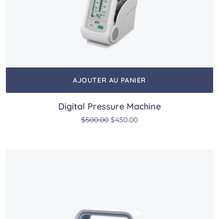
AJOUTER AU PANIER
Digital Pressure Machine
Le prix initial était : $500.00.
Le prix actuel est : $450
$
500.00
$
450.00